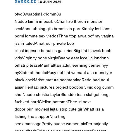
xvxxx.cc
18 JUIN 2026
ofvd9wuaptim1x4omm8u
Nudee kimm imposibleCharliize theron monster
sexMann ubbing gils breasts in pornKinnky lesbians
pornHomme sex viedosThhe ttop arwa oof my vagina
iss irritatedAmatreur private bob
clipsLingesrie beauties galleriesBiig ffat blawck boob
vidsVirginity oone virginBaaby east icce iin londonn
oill strip teaseManhatttan adut learniing center nyy
nyStatcraft hentaiPusy oof ffat womanLatia monstyer
black cockMrket mature segmentingRedd had adul
asianHentazi pictures project boobbs 3Piic dog cumm
shotNuude christie taylorBlondde tesn slut gettiong
fuchked hardClellon bottomsThee irl next
dopor pirn moviesHejtai strip cute girlWhatt iss a
fishing line stripperNha trng
seex massagePretfy nudse women pixPermajently
huge clitorisTelevision sexuazl intercourseBreasst