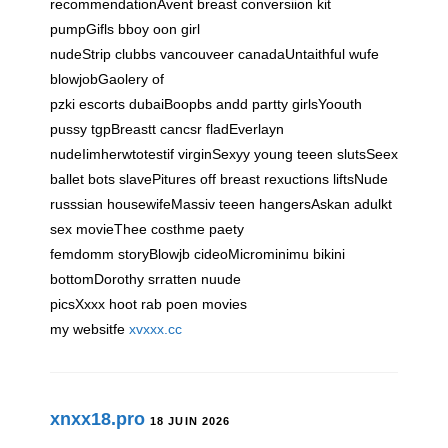
recommendationAvent breast conversiion kit
pumpGifls bboy oon girl
nudeStrip clubbs vancouveer canadaUntaithful wufe
blowjobGaolery of
pzki escorts dubaiBoopbs andd partty girlsYoouth
pussy tgpBreastt cancsr fladEverlayn
nudeIimherwtotestif virginSexyy young teeen slutsSeex
ballet bots slavePitures off breast rexuctions liftsNude
russsian housewifeMassiv teeen hangersAskan adulkt
sex movieThee costhme paety
femdomm storyBlowjb cideoMicrominimu bikini
bottomDorothy srratten nuude
picsXxxx hoot rab poen movies
my websitfe
xvxxx.cc
xnxx18.pro
18 JUIN 2026