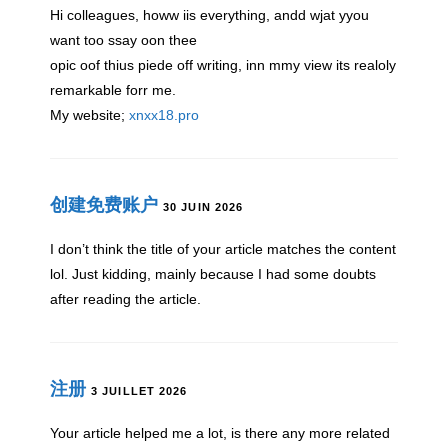
Hi colleagues, howw iis everything, andd wjat yyou
want too ssay oon thee
opic oof thius piede off writing, inn mmy view its realoly
remarkable forr me.
My website;
xnxx18.pro
创建免费账户
30 JUIN 2026
I don’t think the title of your article matches the content
lol. Just kidding, mainly because I had some doubts
after reading the article.
注册
3 JUILLET 2026
Your article helped me a lot, is there any more related