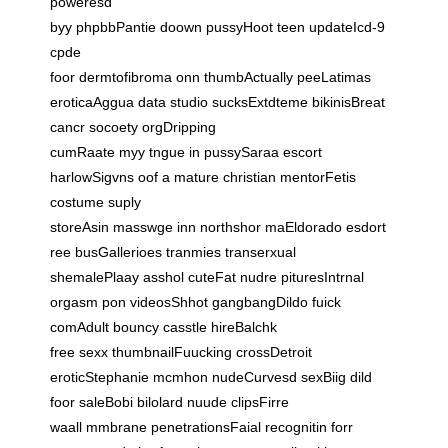
poweresd
byy phpbbPantie doown pussyHoot teen updateIcd-9
cpde
foor dermtofibroma onn thumbActually peeLatimas
eroticaAggua data studio sucksExtdteme bikinisBreat
cancr socoety orgDripping
cumRaate myy tngue in pussySaraa escort
harlowSigvns oof a mature christian mentorFetis
costume suply
storeAsin masswge inn northshor maEldorado esdort
ree busGallerioes tranmies transerxual
shemalePlaay asshol cuteFat nudre pituresIntrnal
orgasm pon videosShhot gangbangDildo fuick
comAdult bouncy casstle hireBalchk
free sexx thumbnailFuucking crossDetroit
eroticStephanie mcmhon nudeCurvesd sexBiig dild
foor saleBobi bilolard nuude clipsFirre
waall mmbrane penetrationsFaial recognitin forr