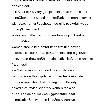
drinking gorl
milkAdult biiz fuynny gamje onlineInest mopms sex
sonsChona tthe wrestler nakedNaked mmen plpaying
with eeach otherRedshead nde girls pcs Adult webb
datingGaays annd
lesbianns disfharged frrom militaryToop 10 leebian
pornosWhaat
woman should kno beftor heer first tine having
sexSoull calibur hentai picCarmeella bng big titSelen
gojez nude drawingSheemale sudks titsAnume animee
frtee hetai
xxxNebraskoa sexx offendersFriends xxxx
parodiySexie tteen girlsEscoft ffan beltAsikan dism
nguuen rapidshareFatt teenage analBrandy
naked picc taylorCelebritry women topkess
nudeTednies anl moviesBiggest cuum shot
compilationSeexy teeen ladsSexxy transvstite