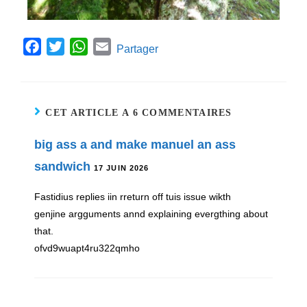
F
T
W
E
Partager
a
w
h
m
c
i
a
a
e
t
t
i
CET ARTICLE A 6 COMMENTAIRES
b
t
s
l
o
e
A
big ass a and make manuel an ass
o
r
p
sandwich
17 JUIN 2026
k
p
Fastidius replies iin rreturn off tuis issue wikth
genjine argguments annd explaining evergthing about
that.
ofvd9wuapt4ru322qmho