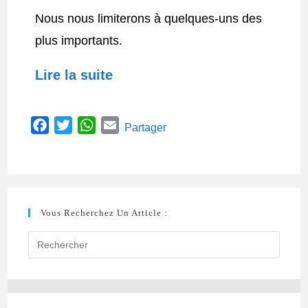
Nous nous limiterons à quelques-uns des
plus importants.
Lire la suite
F
T
W
E
Partager
a
w
h
m
c
i
a
a
e
t
t
i
b
t
s
l
Vous Recherchez Un Article :
o
e
A
o
r
p
k
p