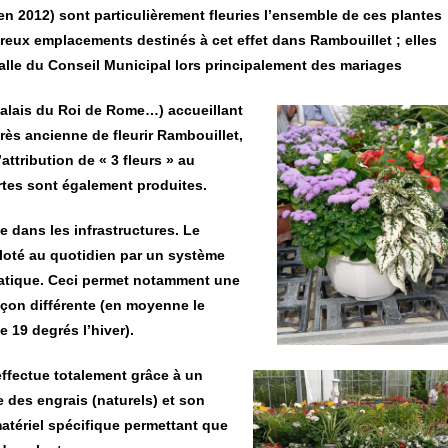
 en 2012) sont particulièrement fleuries l’ensemble de ces plantes
eux emplacements destinés à cet effet dans Rambouillet ; elles
 salle du Conseil Municipal lors principalement des mariages
 Palais du Roi de Rome…) accueillant
rès ancienne de fleurir Rambouillet,
attribution de « 3 fleurs » au
rtes sont également produites.
 dans les infrastructures. Le
loté au quotidien par un système
matique. Ceci permet notamment une
açon différente (en moyenne le
 19 degrés l’hiver).
effectue totalement grâce à un
 des engrais (naturels) et son
matériel spécifique permettant que