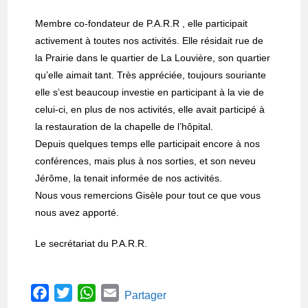
Membre co-fondateur de P.A.R.R , elle participait
activement à toutes nos activités. Elle résidait rue de
la Prairie dans le quartier de La Louvière, son quartier
qu’elle aimait tant. Très appréciée, toujours souriante
elle s’est beaucoup investie en participant à la vie de
celui-ci, en plus de nos activités, elle avait participé à
la restauration de la chapelle de l’hôpital.
Depuis quelques temps elle participait encore à nos
conférences, mais plus à nos sorties, et son neveu
Jérôme, la tenait informée de nos activités.
Nous vous remercions Gisèle pour tout ce que vous
nous avez apporté.
Le secrétariat du P.A.R.R.
F
T
W
E
Partager