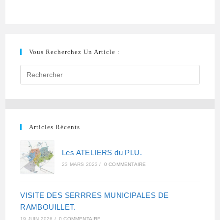
a
w
h
m
c
i
a
a
e
t
t
i
b
t
s
l
Vous Recherchez Un Article :
o
e
A
o
r
p
k
p
Articles Récents
Les ATELIERS du PLU.
23 MARS 2023
/
0 COMMENTAIRE
VISITE DES SERRRES MUNICIPALES DE
RAMBOUILLET.
19 JUIN 2026
/
0 COMMENTAIRE