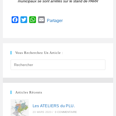
municipaux se sont arrêtés sur le stand de PARR
F
T
W
E
Partager
a
w
h
m
c
i
a
a
e
t
t
i
b
t
s
l
Vous Recherchez Un Article :
o
e
A
o
r
p
k
p
Articles Récents
Les ATELIERS du PLU.
23 MARS 2023
/
0 COMMENTAIRE