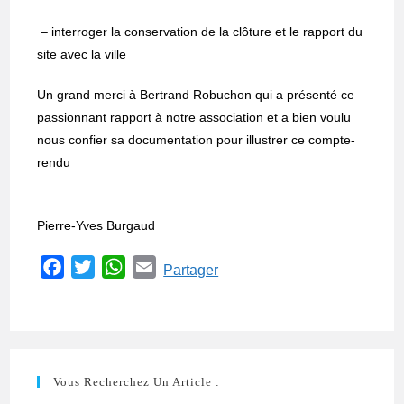
– interroger la conservation de la clôture et le rapport du
site avec la ville
Un grand merci à Bertrand Robuchon qui a présenté ce
passionnant rapport à notre association et a bien voulu
nous confier sa documentation pour illustrer ce compte-
rendu
Pierre-Yves Burgaud
F
T
W
E
Partager
a
w
h
m
c
i
a
a
e
t
t
i
b
t
s
l
Vous Recherchez Un Article :
o
e
A