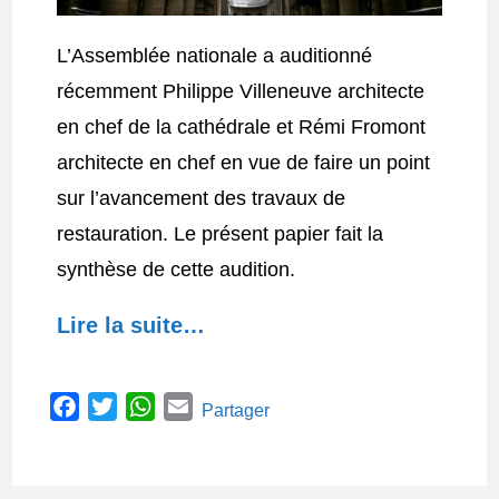
L’Assemblée nationale a auditionné
récemment Philippe Villeneuve architecte
en chef de la cathédrale et Rémi Fromont
architecte en chef en vue de faire un point
sur l’avancement des travaux de
restauration. Le présent papier fait la
synthèse de cette audition.
Lire la suite…
F
T
W
E
Partager
a
w
h
m
c
i
a
a
e
t
t
i