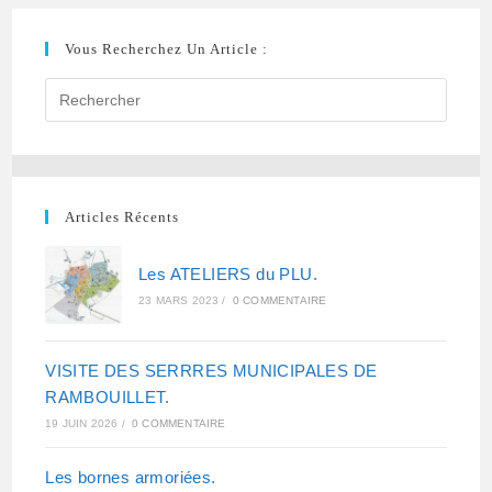
b
t
s
l
Vous Recherchez Un Article :
o
e
A
o
r
p
k
p
Articles Récents
Les ATELIERS du PLU.
23 MARS 2023
/
0 COMMENTAIRE
VISITE DES SERRRES MUNICIPALES DE
RAMBOUILLET.
19 JUIN 2026
/
0 COMMENTAIRE
Les bornes armoriées.