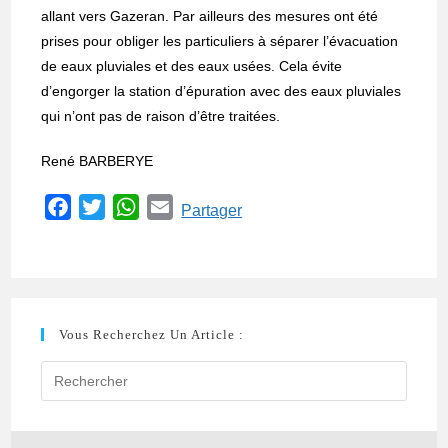
allant vers Gazeran. Par ailleurs des mesures ont été
prises pour obliger les particuliers à séparer l’évacuation
de eaux pluviales et des eaux usées. Cela évite
d’engorger la station d’épuration avec des eaux pluviales
qui n’ont pas de raison d’être traitées.
René BARBERYE
F
T
W
E
Partager
a
w
h
m
c
i
a
a
e
t
t
i
b
t
s
l
Vous Recherchez Un Article :
o
e
A
o
r
p
k
p