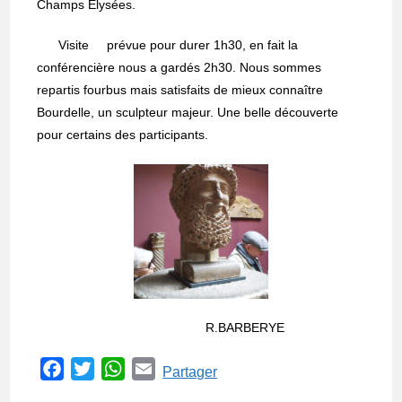
Champs Elysées.
Visite prévue pour durer 1h30, en fait la
conférencière nous a gardés 2h30. Nous sommes
repartis fourbus mais satisfaits de mieux connaître
Bourdelle, un sculpteur majeur. Une belle découverte
pour certains des participants.
R.BARBERYE
F
T
W
E
Partager
a
w
h
m