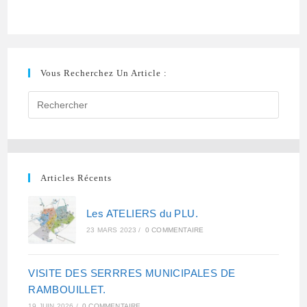
c
i
a
a
e
t
t
i
b
t
s
l
o
e
A
Vous Recherchez Un Article :
o
r
p
k
p
Articles Récents
Les ATELIERS du PLU.
23 MARS 2023
/
0 COMMENTAIRE
VISITE DES SERRRES MUNICIPALES DE
RAMBOUILLET.
19 JUIN 2026
/
0 COMMENTAIRE